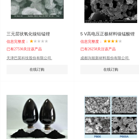
三元层状氧化镍钴锰锂
5 V高电压正极材料镍锰酸锂
信息完整度：
信息完整度：
已有27536关注该产品
已有26258关注该产品
天津巴莫科技股份有限公司.
成都兴能新材料股份有限公司.
在线订购
在线订购