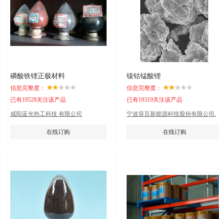
磷酸铁锂正极材料
镍钴锰酸锂
信息完整度：
信息完整度：
已有19528关注该产品
已有19319关注该产品
咸阳蓝光热工科技 有限公司
宁波容百新能源科技股份有限公司.
在线订购
在线订购