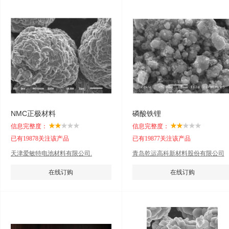
NMC正极材料
磷酸铁锂
信息完整度：
信息完整度：
已有19878关注该产品
已有19877关注该产品
天津爱敏特电池材料有限公司.
青岛乾运高科新材料股份有限公司
在线订购
在线订购