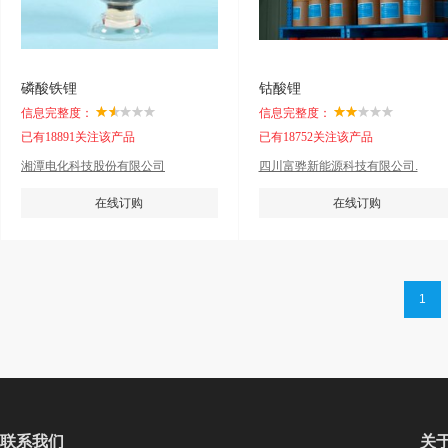
磷酸铁锂
钴酸锂
信息完整度：
信息完整度：
已有18891关注该产品
已有18752关注该产品
湘潭电化科技股份有限公司
四川富骅新能源科技有限公司.
在线订购
在线订购
1
联系我们
关