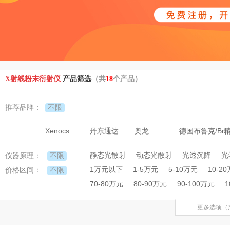
X射线粉末衍射仪
产品筛选
（共
18
个产品）
不限
推荐品牌：
Xenocs
丹东通达
奥龙
德国布鲁克/Bruk
静态光散射
动态光散射
光透沉降
光
不限
仪器原理：
1万元以下
1-5万元
5-10万元
10-2
不限
价格区间：
70-80万元
80-90万元
90-100万元
1
更多选项（