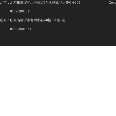
北京：北京市海淀区上地三街9号金隅嘉华大厦C座904
Co
010-62980511
山东：山东省临沂市鲁商中心A8楼1单元9层
0539-8601323