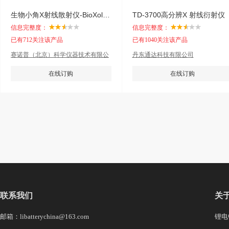
生物小角X射线散射仪-BioXolver
TD-3700高分辨X 射线衍射仪
信息完整度：
信息完整度：
已有712关注该产品
已有1040关注该产品
赛诺普（北京）科学仪器技术有限公
丹东通达科技有限公司
司
在线订购
在线订购
联系我们
关
邮箱：libatterychina@163.com
锂电中