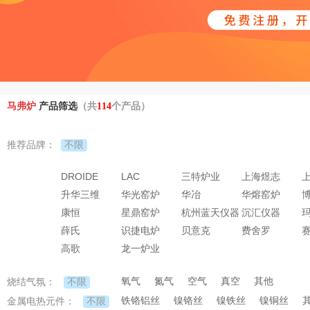
马弗炉
产品筛选
（共
114
个产品）
不限
推荐品牌：
DROIDE
LAC
三特炉业
上海煜志
升华三维
华光窑炉
华冶
华熔窑炉
康恒
星鼎窑炉
杭州蓝天仪器
沉汇仪器
薛氏
识捷电炉
贝意克
费舍罗
高歌
龙一炉业
氧气
氮气
空气
真空
其他
不限
烧结气氛：
铁铬铝丝
镍铬丝
镍铁丝
镍铜丝
不限
金属电热元件：