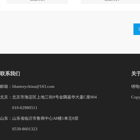
联系我们
关
邮箱：libatterychina@163.com
锂电中
北京：北京市海淀区上地三街9号金隅嘉华大厦C座904
Co
010-62980511
山东：山东省临沂市鲁商中心A8楼1单元9层
0539-8601323