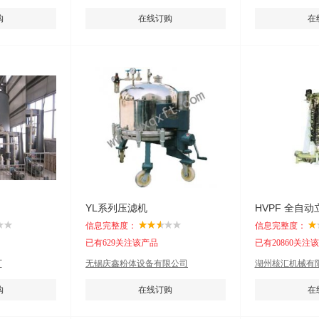
购
在线订购
在
YL系列压滤机
HVPF 全自
信息完整度：
信息完整度：
已有629关注该产品
已有20860关注
厂
无锡庆鑫粉体设备有限公司
湖州核汇机械有限
购
在线订购
在