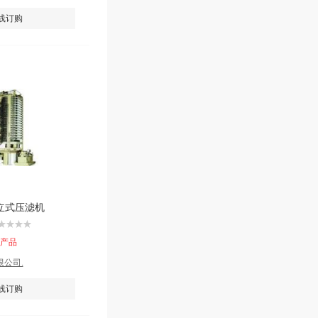
线订购
动立式压滤机
该产品
公司.
线订购