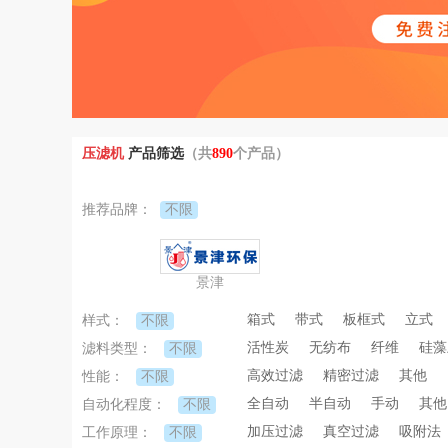
压滤机
产品筛选
（共
890
个产品）
不限
推荐品牌：
景津
箱式
带式
板框式
立式
不限
样式：
活性炭
无纺布
纤维
硅藻
不限
滤料类型：
高效过滤
精密过滤
其他
不限
性能：
全自动
半自动
手动
其他
不限
自动化程度：
加压过滤
真空过滤
吸附法
不限
工作原理：