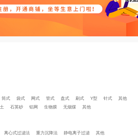
筒式
袋式
网式
管式
盘式
刷式
Y型
针式
其他
土
石英砂
铝网
生物膜
无烟煤
其他
离心式过滤法
重力沉降法
静电离子过滤
其他