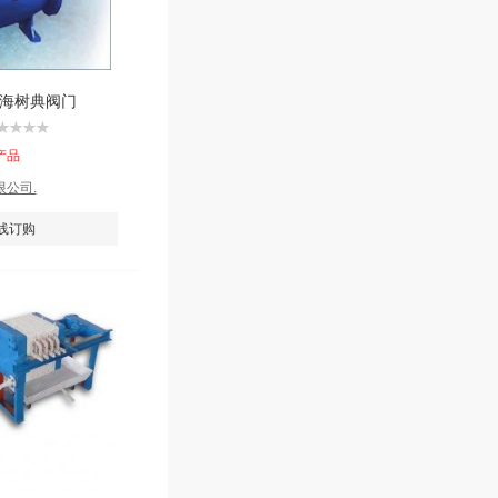
上海树典阀门
产品
公司.
线订购