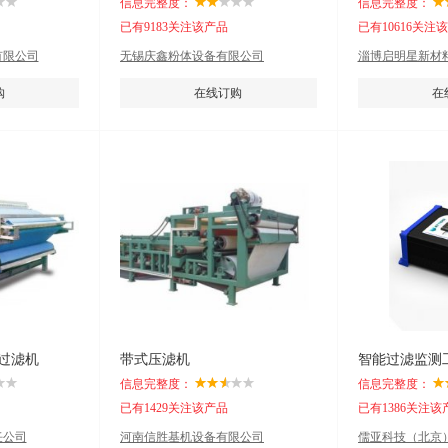
信息完整度：
信息完整度：
已有9183关注该产品
已有10616关注
有限公司
无锡庆鑫粉体设备有限公司
淄博启明星新材
购
在线订购
在
过滤机
带式压滤机
智能过滤监测
信息完整度：
信息完整度：
已有1429关注该产品
已有1386关注该
任公司
河南信胜基机设备有限公司
儒亚科技（北京