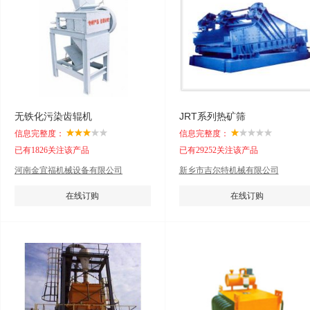
无铁化污染齿辊机
JRT系列热矿筛
信息完整度：
信息完整度：
已有1826关注该产品
已有29252关注该产品
河南金宜福机械设备有限公司
新乡市吉尔特机械有限公司
在线订购
在线订购