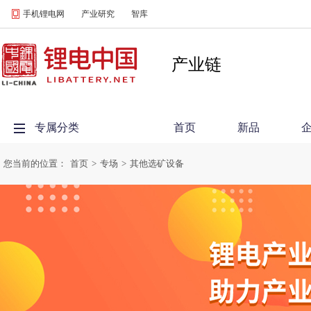
手机锂电网
产业研究
智库
产业链
专属分类
首页
新品
您当前的位置：
首页
>
专场
>
其他选矿设备