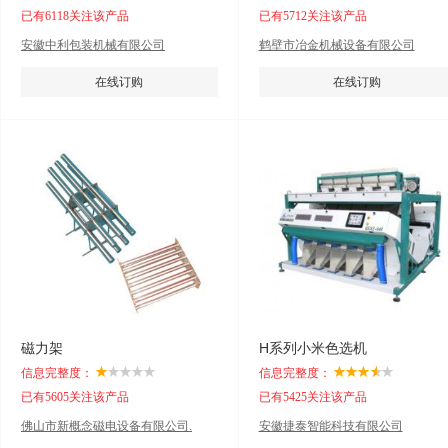
已有6118关注该产品
已有5712关注该产品
安徽中利包装机械有限公司
鹤壁市冶金机械设备有限公司
在线订购
在线订购
磁力架
H系列小米色选机
信息完整度：
信息完整度：
已有5605关注该产品
已有5425关注该产品
佛山市新概念磁电设备有限公司.
安徽捷泰智能科技有限公司