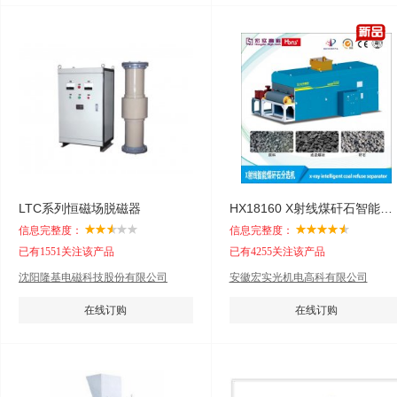
LTC系列恒磁场脱磁器
HX18160 X射线煤矸石智能干选机
信息完整度：
信息完整度：
已有1551关注该产品
已有4255关注该产品
沈阳隆基电磁科技股份有限公司
安徽宏实光机电高科有限公司
在线订购
在线订购