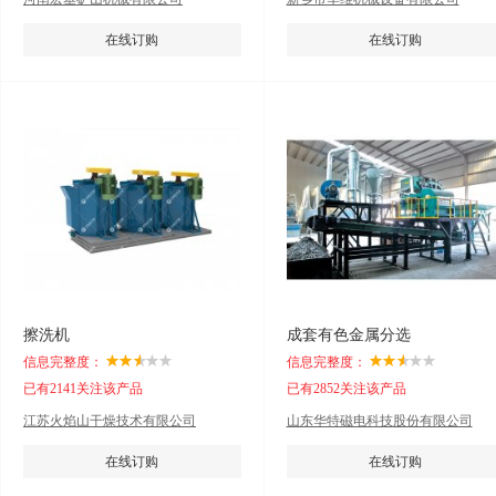
在线订购
在线订购
擦洗机
成套有色金属分选
信息完整度：
信息完整度：
已有2141关注该产品
已有2852关注该产品
江苏火焰山干燥技术有限公司
山东华特磁电科技股份有限公司
在线订购
在线订购