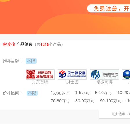
密度仪
产品筛选
（共
1216
个产品）
不限
推荐品牌：
丹东百特
贝士德
精微高博
1万元以下
1-5万元
5-10万元
10-2
不限
价格区间：
70-80万元
80-90万元
90-100万元
1
更多选项（