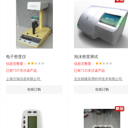
电子密度仪
泡沫密度测试
信息完整度：
信息完整度：
已有7557关注该产品
已有7125关注该产品
上海方瑞仪器有限公司.
北京精微高博科学技术有限公司.
在线订购
在线订购