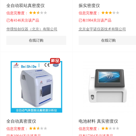
全自动双站真密度仪
振实密度仪
信息完整度：
信息完整度：
已有4146关注该产品
已有1984关注该产品
华璞恒创仪器（北京）有限公司
北京金宇诺仪器技术有限公司
在线订购
在线订购
全自动真密度仪
电池材料 真实密度仪
信息完整度：
信息完整度：