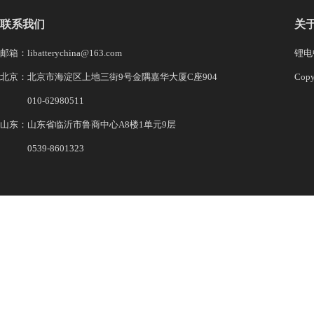
联系我们
关
邮箱：libatterychina@163.com
锂电中
北京：北京市海淀区上地三街9号金隅嘉华大厦C座904
Co
010-62980511
山东：山东省临沂市鲁商中心A8楼1单元9层
0539-8601323