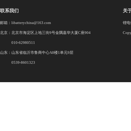
联系我们
关
邮箱：libatterychina@163.com
锂电中
北京：北京市海淀区上地三街9号金隅嘉华大厦C座904
Co
010-62980511
山东：山东省临沂市鲁商中心A8楼1单元9层
0539-8601323