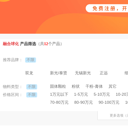
融合球化
产品筛选
（共
12
个产品）
不限
推荐品牌：
双龙
新光/泰贤
无锡新光
正远
固体颗粒
粉状
干粉-膏体
其它
不限
物料类型：
1万元以下
1-5万元
5-10万元
10-2
不限
价格区间：
70-80万元
80-90万元
90-100万元
1
更多选项（