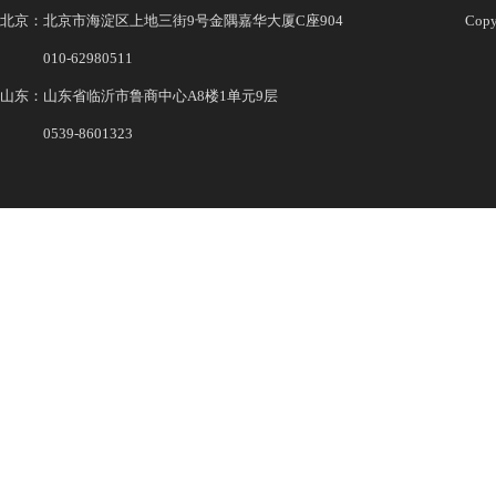
北京：北京市海淀区上地三街9号金隅嘉华大厦C座904
Co
010-62980511
山东：山东省临沂市鲁商中心A8楼1单元9层
0539-8601323