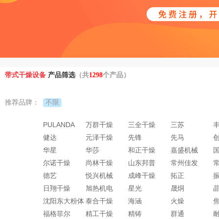
带式干燥设备
产品筛选
（共
1298
个产品）
不限
推荐品牌：
PULANDA
万群干燥
三全干燥
三苏
健达
元泽干燥
先锋
先马
华星
华莎
和正干燥
嘉盛机械
尔诺干燥
尚林干燥
山东邦普
常州佳发
德艺
悦兴机械
成峰干燥
拓正
日翔干燥
旭热机电
星光
晟烔
沈阳东大粉体
泰合干燥
海涵
火燥
福格菲尔
精工干燥
精铸
群通