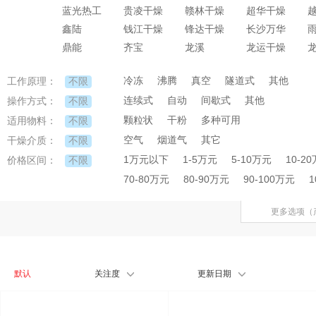
蓝光热工
贵凌干燥
赣林干燥
超华干燥
鑫陆
钱江干燥
锋达干燥
长沙万华
鼎能
齐宝
龙溪
龙运干燥
冷冻
沸腾
真空
隧道式
其他
不限
工作原理：
连续式
自动
间歇式
其他
不限
操作方式：
颗粒状
干粉
多种可用
不限
适用物料：
空气
烟道气
其它
不限
干燥介质：
1万元以下
1-5万元
5-10万元
10-2
不限
价格区间：
70-80万元
80-90万元
90-100万元
1
更多选项（
默认
关注度
更新日期