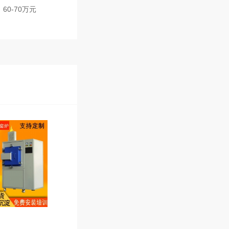
60-70万元