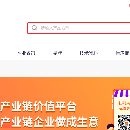
企业资讯
品牌
技术资料
供应商