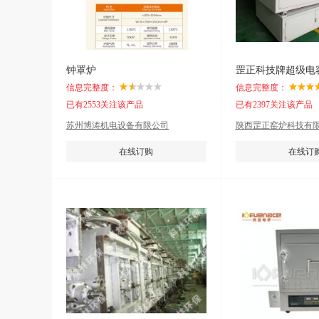
钟罩炉
信息完整度：
信息完整度：
已有2553关注该产品
已有2397关注该产品
苏州博涛机电设备有限公司
陕西罡正窑炉科技有
在线订购
在线订