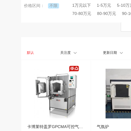
1万元以下
1-5万元
5-10万
不限
价格区间：
70-80万元
80-90万元
90-
默认
关注度
更新日期
卡博莱特盖罗GPCMA可控气氛箱式炉
气氛炉