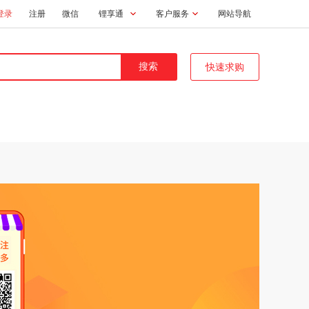
登录
注册
微信
锂享通
客户服务
网站导航
快速求购