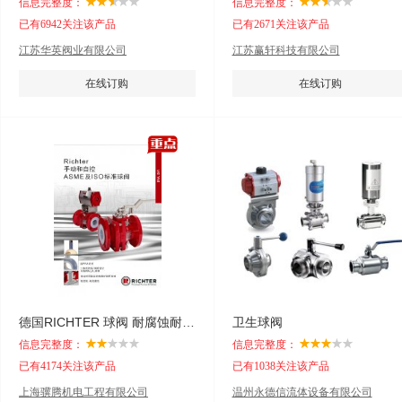
信息完整度：
信息完整度：
已有6942关注该产品
已有2671关注该产品
江苏华英阀业有限公司
江苏赢轩科技有限公司
在线订购
在线订购
德国RICHTER 球阀 耐腐蚀耐高温
卫生球阀
信息完整度：
信息完整度：
已有4174关注该产品
已有1038关注该产品
上海骥腾机电工程有限公司
温州永德信流体设备有限公司