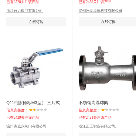
已有2520关注该产品
已有2458关注该产品
浙江冠力阀门有限公司
温州乐泰流体科技有限公司
在线订购
在线订购
Q11F型(德标M3型） 三片式螺纹球阀
不锈钢高温球阀
信息完整度：
信息完整度：
已有2429关注该产品
已有2421关注该产品
温州克威尔阀门有限公司
浙江正工实业有限公司.