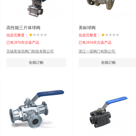
高性能三片体球阀
美标球阀
信息完整度：
信息完整度：
已有2876关注该产品
已有2854关注该产品
无锡美瑞克阀门制造有限公司
浙江一诺阀门有限公司.
在线订购
在线订购