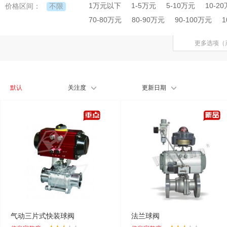
1万元以下
1-5万元
5-10万元
10-2
不限
价格区间：
70-80万元
80-90万元
90-100万元
1
更多选项（
默认
关注度
更新日期
气动三片式快装球阀
法兰球阀