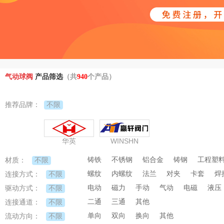
气动球阀
产品筛选
（共
940
个产品）
不限
推荐品牌：
华英
WINSHN
铸铁
不锈钢
铝合金
铸钢
工程塑
不限
材质：
螺纹
内螺纹
法兰
对夹
卡套
焊
不限
连接方式：
电动
磁力
手动
气动
电磁
液压
不限
驱动方式：
二通
三通
其他
不限
连接通道：
单向
双向
换向
其他
不限
流动方向：