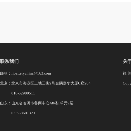
联系我们
关
邮箱：libatterychina@163.com
锂电中
北京：北京市海淀区上地三街9号金隅嘉华大厦C座904
Co
010-62980511
山东：山东省临沂市鲁商中心A8楼1单元9层
0539-8601323