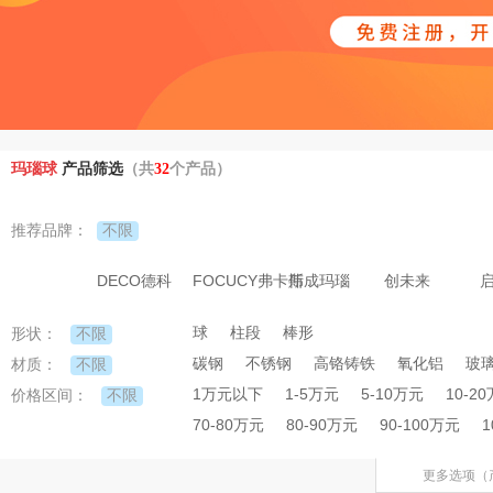
玛瑙球
产品筛选
（共
32
个产品）
不限
推荐品牌：
DECO德科
FOCUCY弗卡斯
伟成玛瑙
创未来
球
柱段
棒形
不限
形状：
碳钢
不锈钢
高铬铸铁
氧化铝
玻
不限
材质：
1万元以下
1-5万元
5-10万元
10-2
不限
价格区间：
70-80万元
80-90万元
90-100万元
1
更多选项（