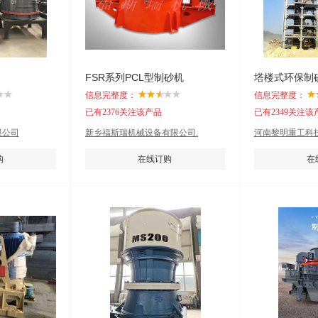
FSR系列PCL型制砂机
塔楼式环保制
信息完整度：
信息完整度：
已有2376关注该产品
已有2349关注该
限公司
新乡福斯瑞机械设备有限公司.
河南黎明重工科
购
在线订购
在