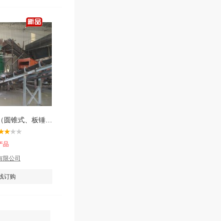
立式伸缩固定（圆锥式、板锤式、方锤式）锤制砂机
产品
有限公司
线订购