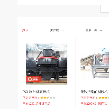
默认
关注度
更新日期
PCL制砂机破碎机
无铁污染的制砂机
信息完整度：
信息完整度：
已有12391关注该产品
已有2296关注该产品