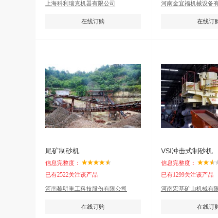
上海科利瑞克机器有限公司
河南金宜福机械设备
在线订购
在线订
尾矿制砂机
VSI冲击式制砂机
信息完整度：
信息完整度：
已有2522关注该产品
已有1299关注该产品
河南黎明重工科技股份有限公司
河南宏基矿山机械有
在线订购
在线订