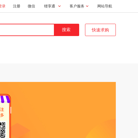
登录
注册
微信
锂享通
客户服务
网站导航
快速求购