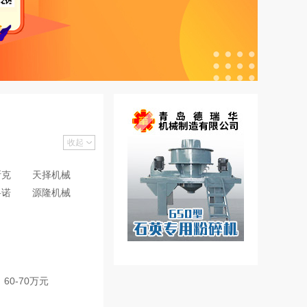
收起
斯克
天择机械
科诺
源隆机械
60-70万元