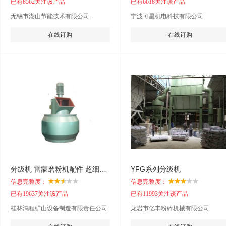
已有8562关注该产品
已有6618关注该产品
无锡市湖山节能技术有限公司
宁波可星机电科技有限公司
在线订购
在线订购
分级机 雷蒙磨粉机配件 超细磨粉机配件
YFG系列分级机
信息完整度：
信息完整度：
已有19637关注该产品
已有11993关注该产品
桂林鸿程矿山设备制造有限责任公司
龙岩市亿丰粉碎机械有限公司