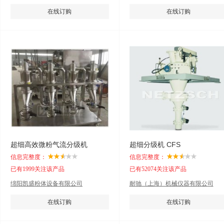
在线订购
在线订购
超细高效微粉气流分级机
超细分级机 CFS
信息完整度：
信息完整度：
已有1999关注该产品
已有52074关注该产品
绵阳凯盛粉体设备有限公司
耐驰（上海）机械仪器有限公司
在线订购
在线订购