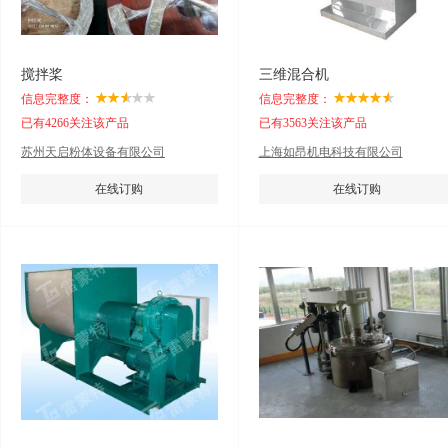
搅拌桨
三维混合机
信息完整度：
信息完整度：
已有4266关注该产品
已有3563关注该产品
苏州天启粉体设备有限公司
上海如昂机电科技有限公司
在线订购
在线订购