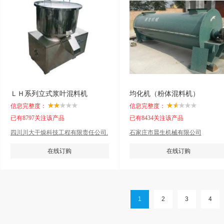
ＬＨ系列立式浆叶混料机
均化机（粉体混料机）
信息完整度：
信息完整度：
已有8797关注该产品
已有8434关注该产品
四川川大干燥科技工程有限责任公司.
石家庄市晨生机械有限公司
在线订购
在线订购
1
2
3
4