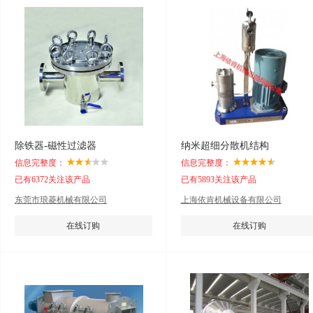
除铁器-磁性过滤器
纳米超细分散机结构
信息完整度：
信息完整度：
已有6372关注该产品
已有5893关注该产品
东莞市琅菱机械有限公司
上海依肯机械设备有限公司
在线订购
在线订购