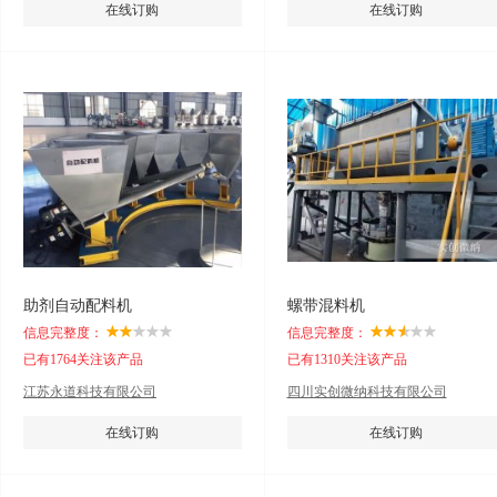
在线订购
在线订购
助剂自动配料机
螺带混料机
信息完整度：
信息完整度：
已有1764关注该产品
已有1310关注该产品
江苏永道科技有限公司
四川实创微纳科技有限公司
在线订购
在线订购