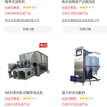
螺带式混料机
氧化铝陶瓷产品预混机
信息完整度：
信息完整度：
已有1689关注该产品
已有1128关注该产品
新乡市雷蒙特机械有限公司
深圳市鑫陶窑炉设备有限公司
在线订购
在线订购
WDH系列卧式螺带混合机
微小料自动配料
信息完整度：
信息完整度：
已有333关注该产品
已有9737关注该产品