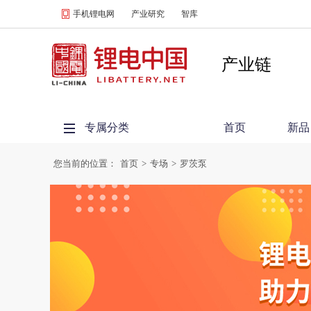
手机锂电网
产业研究
智库
产业链
专属分类
首页
新品
您当前的位置：
首页
>
专场
>
罗茨泵