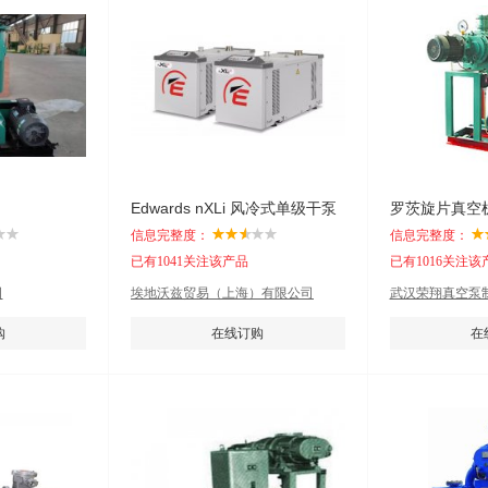
Edwards nXLi 风冷式单级干泵
罗茨旋片真空
信息完整度：
信息完整度：
已有1041关注该产品
已有1016关注该
司
埃地沃兹贸易（上海）有限公司
武汉荣翔真空泵
购
在线订购
在