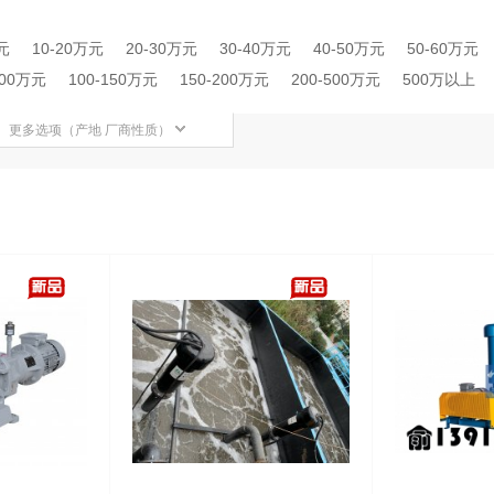
元
10-20万元
20-30万元
30-40万元
40-50万元
50-60万元
100万元
100-150万元
150-200万元
200-500万元
500万以上
更多选项（产地 厂商性质）