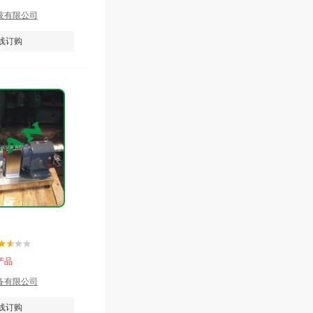
技有限公司
线订购
产品
备有限公司
线订购