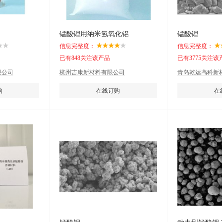
锰酸锂用纳米氢氧化铝
锰酸锂
信息完整度：
信息完整度：
已有848关注该产品
已有3775关注该
限公司
杭州吉康新材料有限公司
青岛乾运高科新
购
在线订购
在