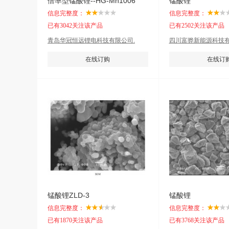
倍率型锰酸锂--HG-Mn1006
锰酸锂
信息完整度：
信息完整度：
已有3042关注该产品
已有2502关注该产品
青岛华冠恒远锂电科技有限公司.
四川富骅新能源科技有
在线订购
在线订
锰酸锂ZLD-3
锰酸锂
信息完整度：
信息完整度：
已有1870关注该产品
已有3768关注该产品