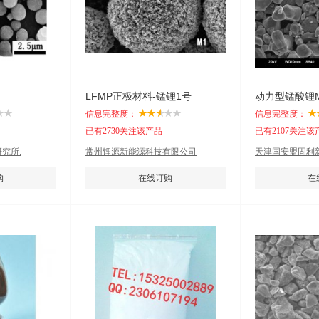
LFMP正极材料-锰锂1号
动力型锰酸锂M
信息完整度：
信息完整度：
已有2730关注该产品
已有2107关注该
究所.
常州锂源新能源科技有限公司
天津国安盟固利
公司
购
在线订购
在