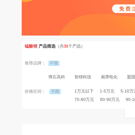
锰酸锂
产品筛选
（共
31
个产品）
不限
推荐品牌：
博石高科
智锂科技
湘潭电化
盟
1万元以下
1-5万元
5-10万
不限
价格区间：
70-80万元
80-90万元
90-