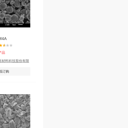
4A
产品
新材料科技股份有限
线订购