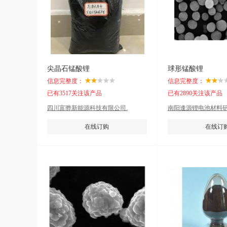
尖晶石锰酸锂
球形锰酸锂
信息完整度：
信息完整度：
已有3517关注该产品
已有2890关注该产品
四川富骅新能源科技有限公司.
南阳逢源锂电池材料研
在线订购
在线订