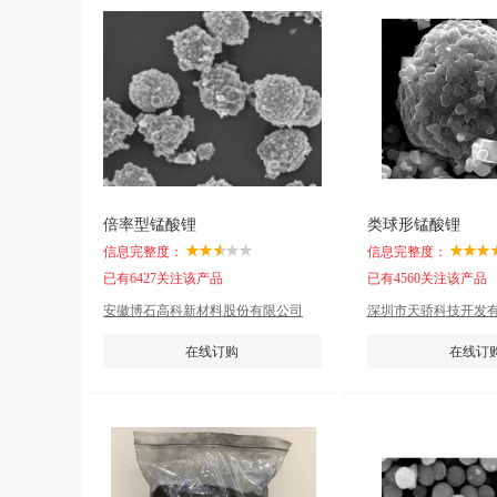
倍率型锰酸锂
类球形锰酸锂
信息完整度：
信息完整度：
已有6427关注该产品
已有4560关注该产品
安徽博石高科新材料股份有限公司
深圳市天骄科技开发有
在线订购
在线订