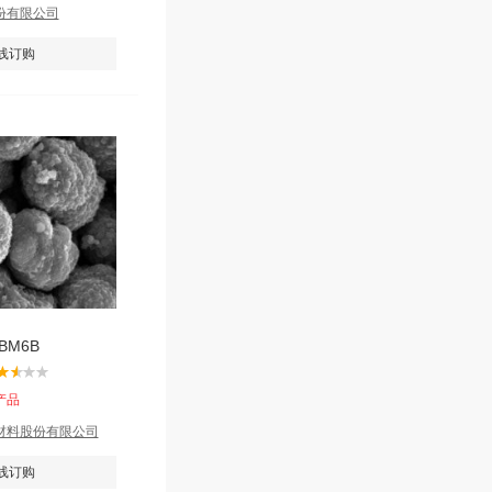
份有限公司
线订购
BM6B
产品
材料股份有限公司
线订购