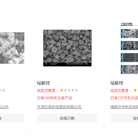
锰酸锂
锰酸锂
信息完整度：
信息完整度：
已有14588关注该产品
已有13578关注
公司.
天津巴莫科技股份有限公司.
湖南升华科技有限
购
在线订购
在