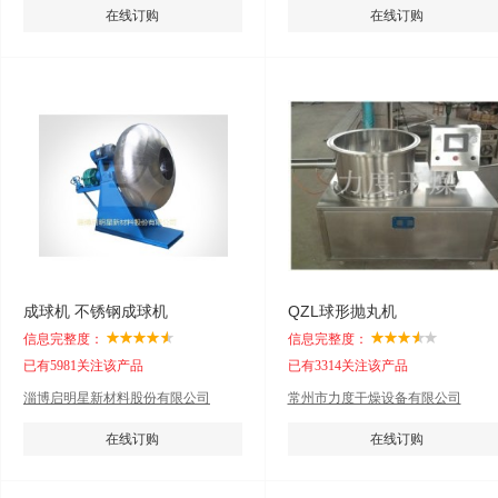
在线订购
在线订购
成球机 不锈钢成球机
QZL球形抛丸机
信息完整度：
信息完整度：
已有5981关注该产品
已有3314关注该产品
淄博启明星新材料股份有限公司
常州市力度干燥设备有限公司
在线订购
在线订购