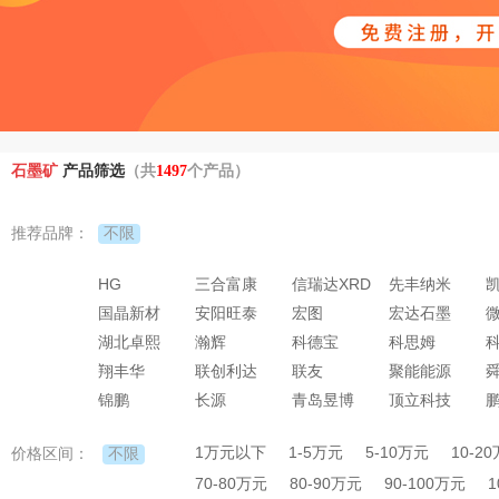
石墨矿
产品筛选
（共
1497
个产品）
不限
推荐品牌：
HG
三合富康
信瑞达XRD
先丰纳米
国晶新材
安阳旺泰
宏图
宏达石墨
湖北卓熙
瀚辉
科德宝
科思姆
翔丰华
联创利达
联友
聚能能源
锦鹏
长源
青岛昱博
顶立科技
1万元以下
1-5万元
5-10万元
10-2
不限
价格区间：
70-80万元
80-90万元
90-100万元
1