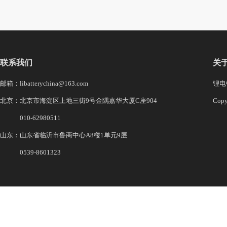
联系我们
关
邮箱：libatterychina@163.com
锂电中
北京：北京市海淀区上地三街9号金隅嘉华大厦C座904
Co
010-62980511
山东：山东省临沂市鲁商中心A8楼1单元9层
0539-8601323