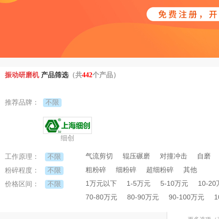
振动研磨机
产品筛选
（共
442
个产品）
不限
推荐品牌：
细创
气流剪切
辊压碾磨
对撞冲击
自磨
不限
工作原理：
粗粉碎
细粉碎
超细粉碎
其他
不限
粉碎程度：
1万元以下
1-5万元
5-10万元
10-2
不限
价格区间：
70-80万元
80-90万元
90-100万元
1