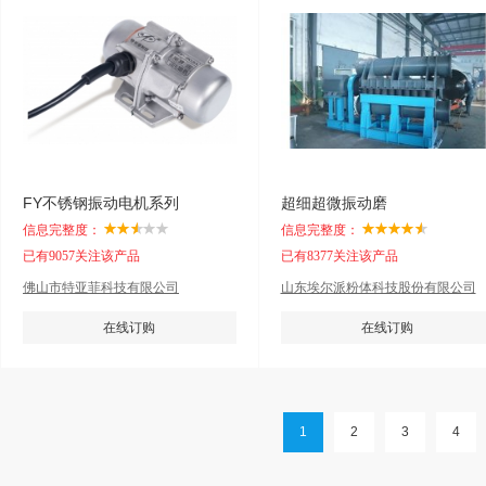
FY不锈钢振动电机系列
超细超微振动磨
信息完整度：
信息完整度：
已有9057关注该产品
已有8377关注该产品
佛山市特亚菲科技有限公司
山东埃尔派粉体科技股份有限公司
在线订购
在线订购
1
2
3
4