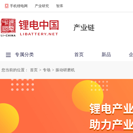
手机锂电网
产业研究
智库
产业链
专属分类
首页
新品
您当前的位置：
首页
>
专场
>
振动研磨机