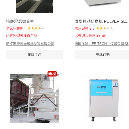
轮毂湿磨抛光机
微型振动研磨机 PULVERISET
信息完整度：
信息完整度：
已有6703关注该产品
已有5876关注该产品
浙江湖磨抛光磨具制造有限公司
德国飞驰（FRITSCH）仪器公司-球
磨机、粒度仪
在线订购
在线订购