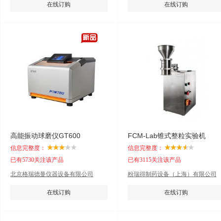
在线订购
在线订购
高能振动球磨仪GT600
FCM-Lab锥式整粒实验机
信息完整度：
信息完整度：
已有5730关注该产品
已有3115关注该产品
北京格瑞德曼仪器设备有限公司
粉瑞得制药设备（上海）有限公司
在线订购
在线订购