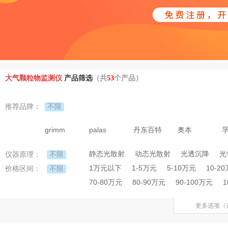
大气颗粒物监测仪
产品筛选
（共
53
个产品）
不限
推荐品牌：
grimm
palas
丹东百特
奥本
静态光散射
动态光散射
光透沉降
光
不限
仪器原理：
1万元以下
1-5万元
5-10万元
10-2
不限
价格区间：
70-80万元
80-90万元
90-100万元
1
更多选项（