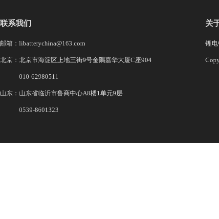
联系我们
关
邮箱：libatterychina@163.com
锂电中
北京：北京市海淀区上地三街9号金隅嘉华大厦C座904
Co
010-62980511
山东：山东省临沂市鲁商中心A8楼1单元9层
0539-8601323