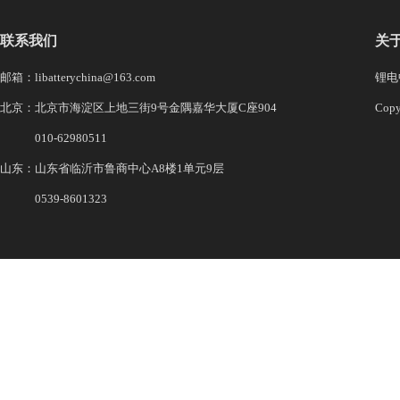
联系我们
关
邮箱：libatterychina@163.com
锂电中
北京：北京市海淀区上地三街9号金隅嘉华大厦C座904
Co
010-62980511
山东：山东省临沂市鲁商中心A8楼1单元9层
0539-8601323