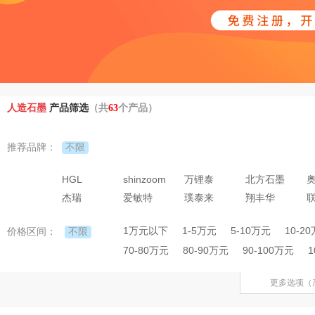
人造石墨
产品筛选
（共
63
个产品）
不限
推荐品牌：
HGL
shinzoom
万锂泰
北方石墨
杰瑞
爱敏特
璞泰来
翔丰华
1万元以下
1-5万元
5-10万元
10-2
不限
价格区间：
70-80万元
80-90万元
90-100万元
1
更多选项（