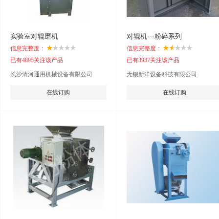
实验室对辊磨机
对辊机---粉碎系列
信息完整度：
信息完整度：
已有4895关注该产品
已有3937关注该产品
长沙清河通用机械设备有限公司.
无锡新洋设备科技有限公司.
在线订购
在线订购