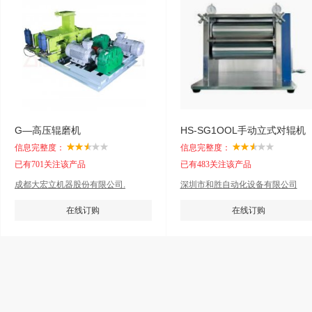
G—高压辊磨机
HS-SG1OOL手动立式对辊机
信息完整度：
信息完整度：
已有701关注该产品
已有483关注该产品
成都大宏立机器股份有限公司.
深圳市和胜自动化设备有限公司
在线订购
在线订购