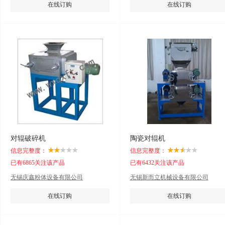
在线订购
在线订购
对辊破碎机
陶瓷对辊机
信息完整度：
信息完整度：
已有6865关注该产品
已有6432关注该产品
无锡庆鑫粉体设备有限公司
无锡新而立机械设备有限公司
在线订购
在线订购