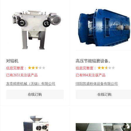
对辊机
高压节能辊磨设备。
信息完整度：
信息完整度：
已有2651关注该产品
已有994关注该产品
东贵精密机械（无锡）有限公司
绵阳凯盛粉体设备有限公司
在线订购
在线订购