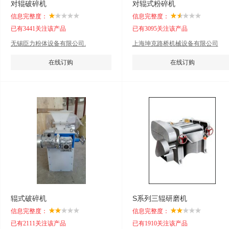
对辊破碎机
对辊式粉碎机
信息完整度：
信息完整度：
已有3441关注该产品
已有3095关注该产品
无锡臣力粉体设备有限公司.
上海坤克路桥机械设备有限公司
在线订购
在线订购
辊式破碎机
S系列三辊研磨机
信息完整度：
信息完整度：
已有2111关注该产品
已有1910关注该产品