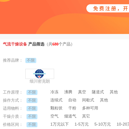
气流干燥设备
产品筛选
（共
680
个产品）
不限
推荐品牌：
细川密克朗
冷冻
沸腾
真空
隧道式
其他
不限
工作原理：
连续式
自动
间歇式
其他
不限
操作方式：
颗粒状
干粉
多种可用
不限
适用物料：
空气
烟道气
其它
不限
干燥介质：
1万元以下
1-5万元
5-10万元
10-2
不限
价格区间：