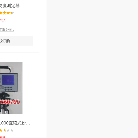
硬度測定器
产品
限公司.
线订购
厂家直供 ccz-1000直读式粉尘测定仪