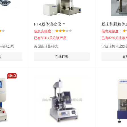
FT4粉体流变仪™
粉末和颗粒休
信息完整度：
信息完整度：
已有50314关注该产品
已有8260关注该
备有限公司
英国富瑞曼科技
宁波瑞柯伟业仪
购
在线订购
在