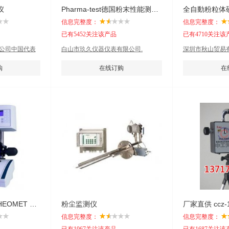
仪
Pharma-test德国粉末性能测试仪PTG S4
全自動粉粒体
信息完整度：
信息完整度：
已有5452关注该产品
已有4710关注该
勒飞公司中国代表
白山市玖久仪器仪表有限公司.
深圳市秋山贸易有
购
在线订购
在
Fungilab流变仪 RHEOMET Viscometer
粉尘监测仪
信息完整度：
信息完整度：