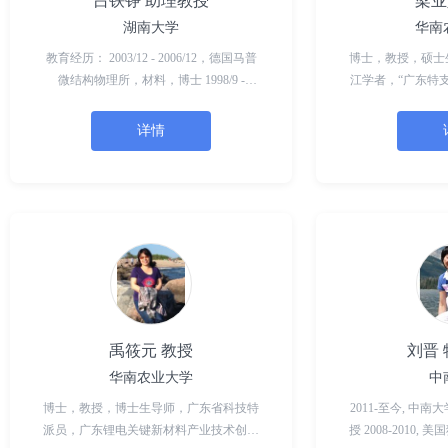
吕铁铮 助理教授
梁业
湖南大学
华南
教育经历： 2003/12 - 2006/12，德国马普
博士，教授，硕士
微结构物理所，材料，博士 1998/9 -
江学者，“广东特
2001/9，中科院物理所，光学，硕士
尖人才，广州市珠
1994/9 - 1998/7，北京大学，
大学高层次人才培
详情
高分子及炭材料研
其功能
禹筱元 教授
刘晋
华南农业大学
中
博士，教授，博士生导师，广东省科技特
2011-至今, 中南
派员，广东锂电关键新材料产业技术创新
授 2008-2010,