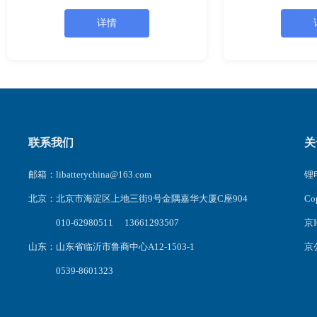
联盟理事。1999年在华中师范大学获硕士
员 2007-2008,
学位；2005年在中南大学获博士学位；
详情
2006-2008年在中山大学理工学院从事博士
后工
联系我们
关
邮箱：libatterychina@163.com
锂电
北京：北京市海淀区上地三街9号金隅嘉华大厦C座904
C
010-62980511 13661293507
京I
山东：山东省临沂市鲁商中心A12-1503-1
京公
0539-8601323