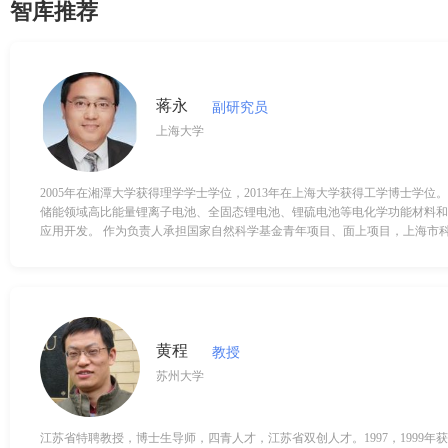
智库推荐
蒋永
副研究员
上海大学
2005年在湘潭大学获得理学学士学位，2013年在上海大学获得工学博士学位
储能领域高比能量锂离子电池、全固态锂电池、锂硫电池等电化学功能材料和
应用开发。 作为负责人承担国家自然科学基金青年项目、面上项目，上海市科委能源与海洋重大项
目子课题，上海市科委技术标准专项，上海市教委联盟计划，重大横向等多项
或通讯作者在Nano Energy
黄程
教授
苏州大学
江苏省特聘教授，博士生导师，四青人才，江苏省双创人才。1997，1999年