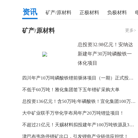
资讯
矿产/原材料
正极材料
负极材料
矿产/原材料
更多>
总投资32.98亿元！安纳达
新建年产30万吨磷酸铁一
体化项目
四川年产10万吨磷酸铁锂前驱体项目（一期）正式投产！
不低于60万吨！雅化集团签下五年锂矿采购大单
总投资136亿元！含50万吨/年磷酸铁！宜化集团100万吨/年磷氟新材料及配套项目开工
大中矿业联手万华化学布局年产20万吨锂盐项目！
不超过21亿元！天赐材料拟投建年产100万吨铁源及30万吨磷酸铁项目
津巴布韦急停锂矿出口，引发锂电产业链供应担忧！