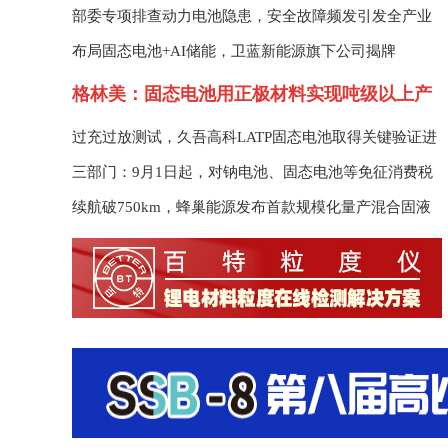
部委专项排查动力电池隐患，安全故障频发引发
99.95%，完美适配固态电解质
部委专项排查动力电池隐患，安全故障频发引发全产业
全产业链深思
链深思
布局固态电池+AI储能，卫蓝新能源旗下公司揭牌
格林美：固态电池用正极材料实现吨级以上产
品出货
过充过放测试，久吾高科LATP固态电池取得关键验证进
展
三部门：9月1日起，对钠电池、固态电池等免征消费税
续航破750km，蜂巢能源发布首款规模化量产混合固液
电池