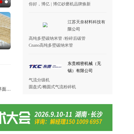
解决固态电池最大痛点！等静压设备为何成为行
准备砂磨机
你好，博亿 | 博亿砂磨机品牌焕新
业刚需？
江苏天奈材料科技有
限公司
高纯多壁碳纳米管 /粉碎后碳管
单！
Cnano高纯多壁碳纳米管
东贵精密机械（无
锡）有限公司
气流分级机
案
圆盘式/椭圆式气流粉碎机
中国科学院物理研究所新进展：解决全固态金属锂电池固-固界面接触难题