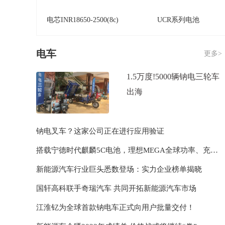
电芯INR18650-2500(8c)
UCR系列电池
电车
更多>
1.5万度!5000辆钠电三轮车
出海
钠电叉车？这家公司正在进行应用验证
圆柱锂电池
锂离子电池磷酸铁锂
搭载宁德时代麒麟5C电池，理想MEGA全球功率、充电速度第一
新能源汽车行业巨头悉数登场：实力企业榜单揭晓
国轩高科联手奇瑞汽车 共同开拓新能源汽车市场
江淮钇为全球首款钠电车正式向用户批量交付！