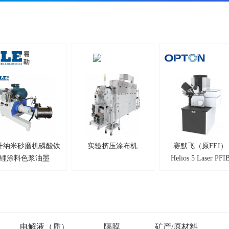
0升纳米砂磨机磷酸铁
实验挤压涂布机
赛默飞（原FEI）
锂涂料色浆油墨
Helios 5 Laser PFI
TEM透射电镜
电解液（质）
隔膜
矿产/原材料