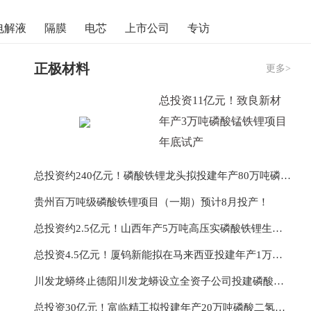
电解液
隔膜
电芯
上市公司
专访
正极材料
更多>
总投资11亿元！致良新材
年产3万吨磷酸锰铁锂项目
年底试产
总投资约240亿元！磷酸铁锂龙头拟投建年产80万吨磷酸铁锂、100万吨磷酸铁及其上游配套项目
贵州百万吨级磷酸铁锂项目（一期）预计8月投产！
总投资约2.5亿元！山西年产5万吨高压实磷酸铁锂生产基地项目开工
总投资4.5亿元！厦钨新能拟在马来西亚投建年产1万吨锂电正极材料项目
川发龙蟒终止德阳川发龙蟒设立全资子公司投建磷酸铁锂项目
总投资30亿元！富临精工拟投建年产20万吨磷酸二氢锂一体化项目