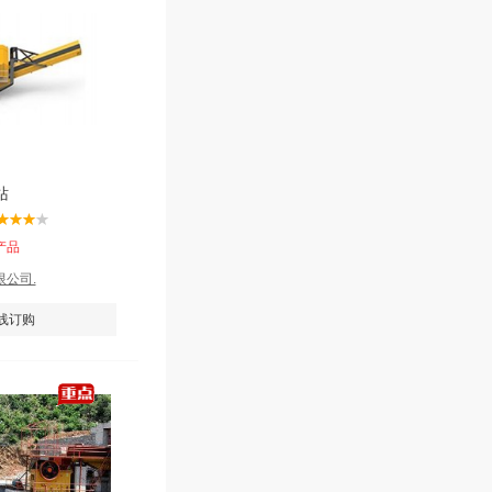
站
产品
公司.
线订购