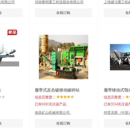
技有限公司
河南黎明重工科技股份有限公司
上海建冶重工机
购
在线订购
在
站
履带式反击破移动破碎站
履带移动式颚
信息完整度：
信息完整度：
已有6181关注该产品
已有5514关注该
南昌矿山机械有限公司.
特雷克斯（中国
购
在线订购
在