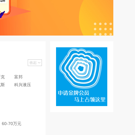
收起
斯克
富邦
克斯
科兴液压
60-70万元