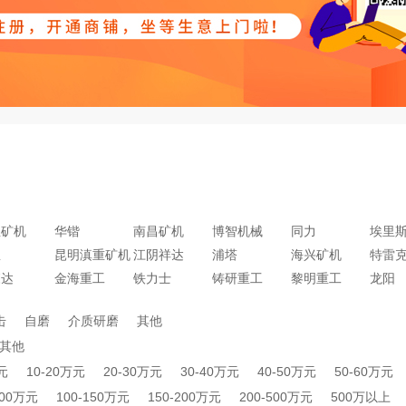
宝矿机
华锴
南昌矿机
博智机械
同力
埃里
星
昆明滇重矿机
江阴祥达
浦塔
海兴矿机
特雷
森达
金海重工
铁力士
铸研重工
黎明重工
龙阳
击
自磨
介质研磨
其他
其他
元
10-20万元
20-30万元
30-40万元
40-50万元
50-60万元
100万元
100-150万元
150-200万元
200-500万元
500万以上