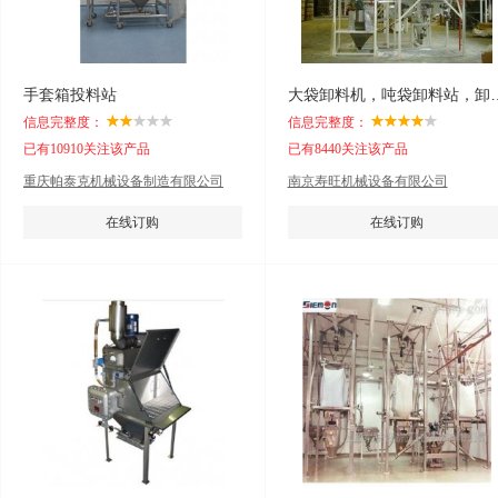
手套箱投料站
大袋卸料机，吨袋
信息完整度：
信息完整度：
已有10910关注该产品
已有8440关注该产品
重庆帕泰克机械设备制造有限公司
南京寿旺机械设备有限公司
在线订购
在线订购