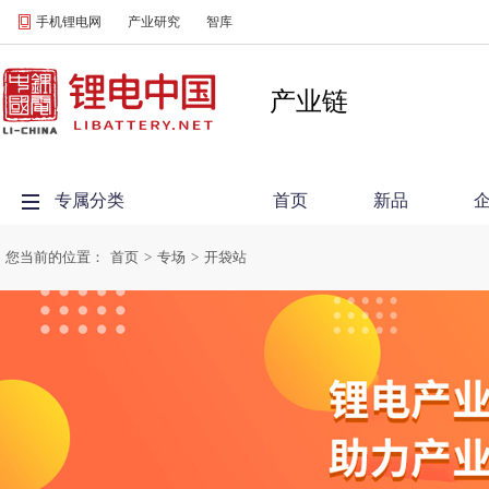
手机锂电网
产业研究
智库
产业链
专属分类
首页
新品
您当前的位置：
首页
>
专场
>
开袋站