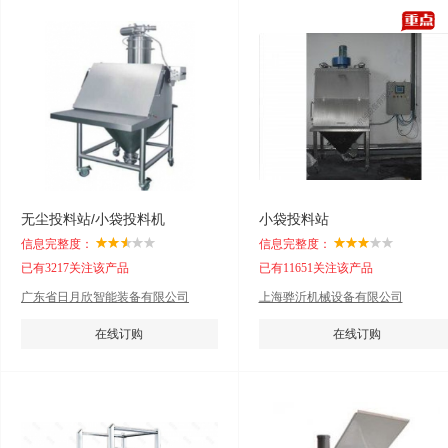
无尘投料站/小袋投料机
小袋投料站
信息完整度：
信息完整度：
已有3217关注该产品
已有11651关注该产品
广东省日月欣智能装备有限公司
上海骅沂机械设备有限公司
在线订购
在线订购