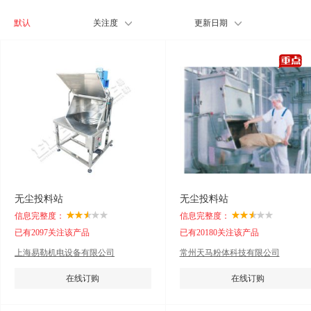
默认
关注度
更新日期
无尘投料站
无尘投料站
信息完整度：
信息完整度：
已有2097关注该产品
已有20180关注该产品
上海易勒机电设备有限公司
常州天马粉体科技有限公司
在线订购
在线订购