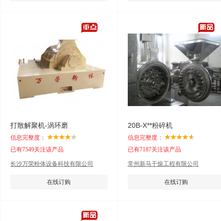
打散解聚机-涡环磨
20B-X**粉碎机
信息完整度：
信息完整度：
已有7549关注该产品
已有7187关注该产品
长沙万荣粉体设备科技有限公司
常州新马干燥工程有限公司
在线订购
在线订购