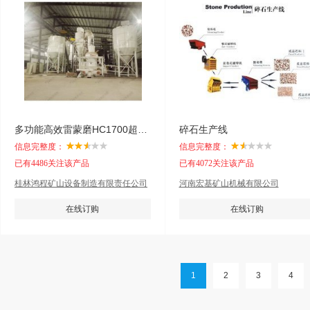
多功能高效雷蒙磨HC1700超大型方解石磨粉机
碎石生产线
信息完整度：
信息完整度：
已有4486关注该产品
已有4072关注该产品
桂林鸿程矿山设备制造有限责任公司
河南宏基矿山机械有限公司
在线订购
在线订购
1
2
3
4