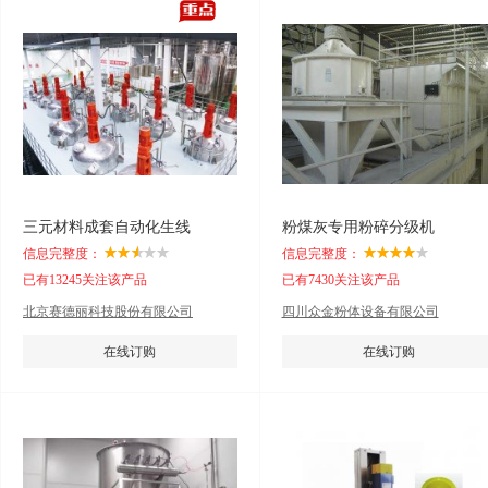
三元材料成套自动化生线
粉煤灰专用粉碎分级机
信息完整度：
信息完整度：
已有13245关注该产品
已有7430关注该产品
北京赛德丽科技股份有限公司
四川众金粉体设备有限公司
在线订购
在线订购