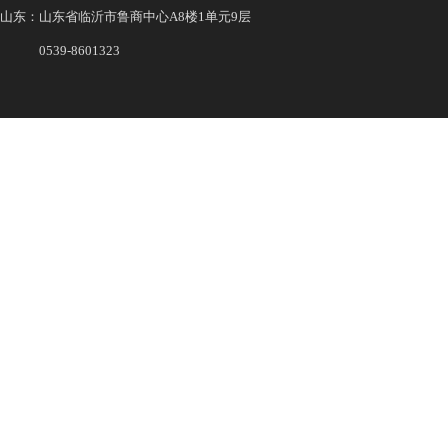
山东：山东省临沂市鲁商中心A8楼1单元9层
0539-8601323