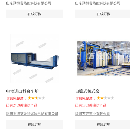
山东勤博誉热能科技有限公司
山东勤博誉热能科技有限公司
在线订购
在线订购
电动进出料台车炉
自吸式梭式窑
信息完整度：
信息完整度：
已有2459关注该产品
已有1763关注该产品
洛阳市博莱曼特试验电炉有限公司
淄博万宏窑业有限公司
在线订购
在线订购