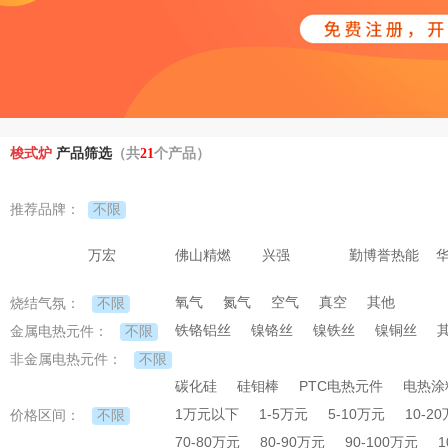
梭式炉
产品筛选
（共
21
个产品）
不限
推荐品牌：
万宏
佛山精燃
兴强
勤博誉热能
氧气
氮气
空气
真空
其他
不限
烧结气氛：
铁铬铝丝
镍铬丝
镍铁丝
镍铜丝
不限
金属电热元件：
不限
非金属电热元件：
碳化硅
硅钼棒
PTC电热元件
电热涂
1万元以下
1-5万元
5-10万元
10-2
不限
价格区间：
70-80万元
80-90万元
90-100万元
1