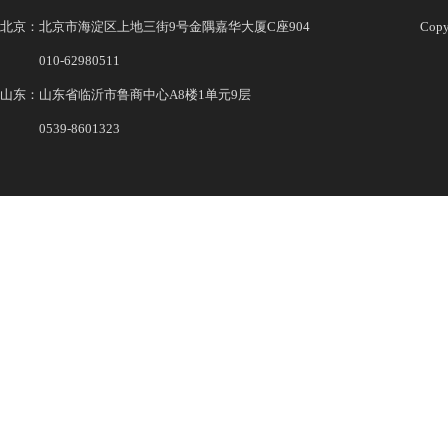
北京：北京市海淀区上地三街9号金隅嘉华大厦C座904
Co
010-62980511
山东：山东省临沂市鲁商中心A8楼1单元9层
0539-8601323