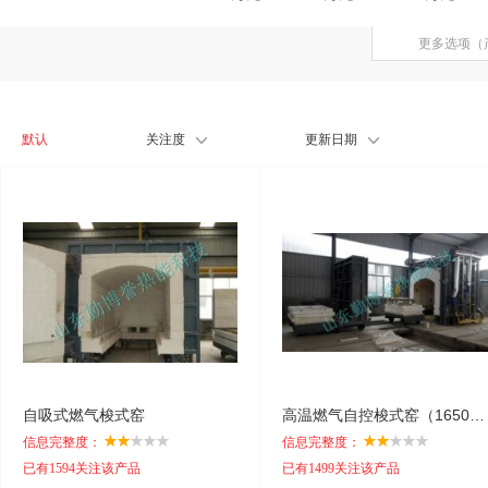
更多选项（
默认
关注度
更新日期
自吸式燃气梭式窑
高温燃气自控梭式窑（1650℃）
信息完整度：
信息完整度：
已有1594关注该产品
已有1499关注该产品