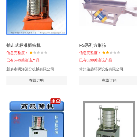
拍击式标准振筛机
FS系列方形筛
信息完整度：
信息完整度：
已有6749关注该产品
已有6599关注该产品
新乡市明洋筛分机械有限公司
常州达越环保设备有限公司.
在线订购
在线订购