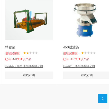
精密筛
450过滤筛
信息完整度：
信息完整度：
已有3370关注该产品
已有3367关注该产品
新乡县玉强振动机械有限公司
新乡市三环机械有限公司
在线订购
在线订购
1