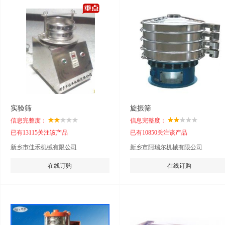
实验筛
旋振筛
信息完整度：
信息完整度：
已有13115关注该产品
已有10850关注该产品
新乡市佳禾机械有限公司
新乡市阿瑞尔机械有限公司
在线订购
在线订购