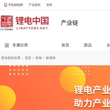
手机锂电网
产业研究
智库
产业链
专属分类
首页
新品
您当前的位置：
首页
>
专场
>
标准筛