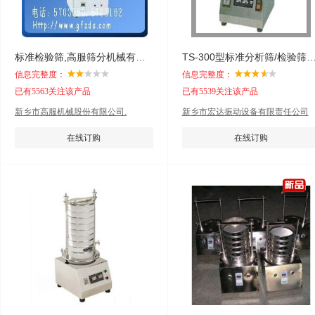
标准检验筛,高服筛分机械有限公司
TS-300型标准分析筛/检验筛
信息完整度：
信息完整度：
已有5563关注该产品
已有5539关注该产品
新乡市高服机械股份有限公司.
新乡市宏达振动设备有限责任公司
在线订购
在线订购