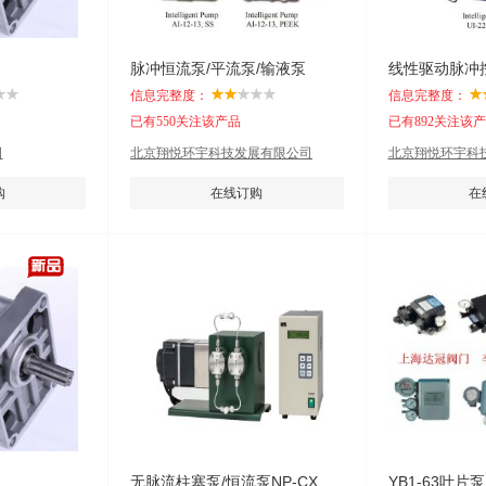
脉冲恒流泵/平流泵/输液泵
信息完整度：
信息完整度：
已有550关注该产品
已有892关注该
司
北京翔悦环宇科技发展有限公司
北京翔悦环宇科
购
在线订购
在
无脉流柱塞泵/恒流泵NP-CX.HX型
YB1-63叶片泵