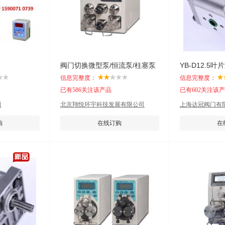
阀门切换微型泵/恒流泵/柱塞泵
YB-D12.5叶
信息完整度：
信息完整度：
已有586关注该产品
已有602关注该
司
北京翔悦环宇科技发展有限公司
上海达冠阀门有
购
在线订购
在