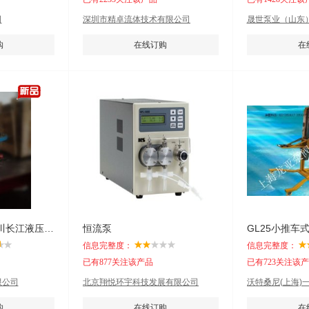
司
深圳市精卓流体技术有限公司
晟世泵业（山东
购
在线订购
在
CBK1016-541L四川长江液压齿轮泵
恒流泵
GL25小推车
信息完整度：
信息完整度：
已有877关注该产品
已有723关注该
限公司
北京翔悦环宇科技发展有限公司
沃特桑尼(上海)
有限公司
购
在线订购
在