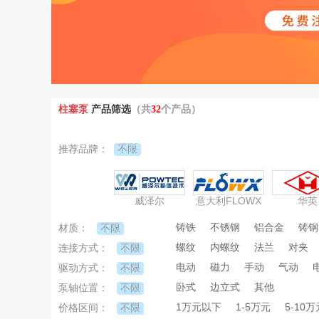
柱塞泵
产品筛选
（共
32
个产品）
不限
推荐品牌：
威泽尔
意大利FLOWX
华英
铸铁
不锈钢
铝合金
铸钢
不限
材质：
螺纹
内螺纹
法兰
对夹
不限
连接方式：
电动
磁力
手动
气动
不限
驱动方式：
卧式
边立式
其他
不限
泵轴位置：
1万元以下
1-5万元
5-10万
不限
价格区间：