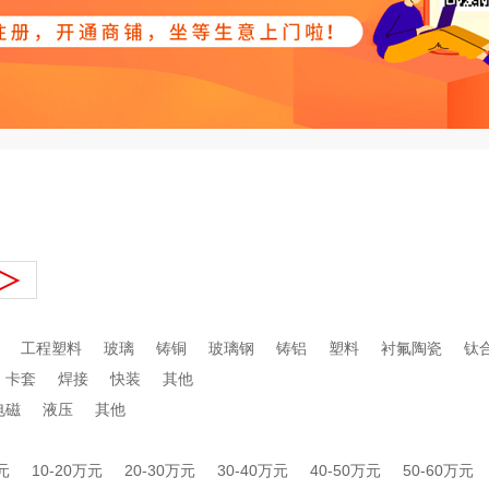
工程塑料
玻璃
铸铜
玻璃钢
铸铝
塑料
衬氟陶瓷
钛
卡套
焊接
快装
其他
电磁
液压
其他
元
10-20万元
20-30万元
30-40万元
40-50万元
50-60万元