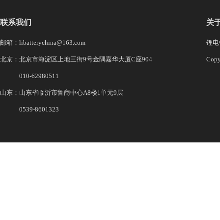
联系我们
关
邮箱：libatterychina@163.com
锂电中
北京：北京市海淀区上地三街9号金隅嘉华大厦C座904
Co
010-62980511
山东：山东省临沂市鲁商中心A8楼1单元9层
0539-8601323