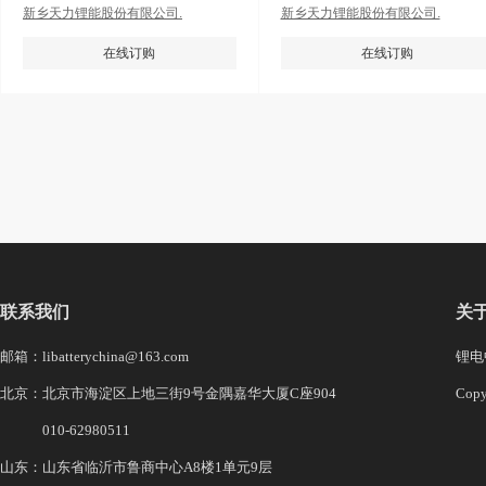
新乡天力锂能股份有限公司.
新乡天力锂能股份有限公司.
在线订购
在线订购
联系我们
关
邮箱：libatterychina@163.com
锂电中
北京：北京市海淀区上地三街9号金隅嘉华大厦C座904
Co
010-62980511
山东：山东省临沂市鲁商中心A8楼1单元9层