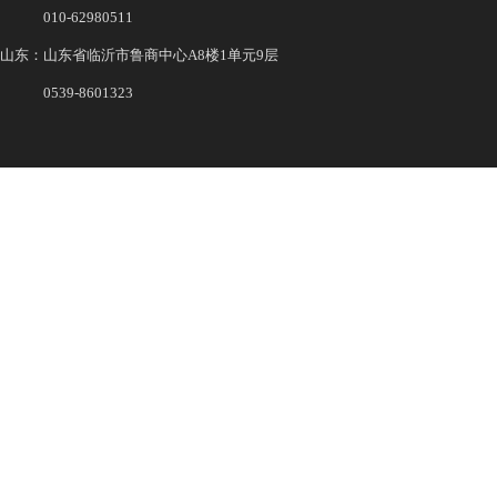
010-62980511
山东：山东省临沂市鲁商中心A8楼1单元9层
0539-8601323