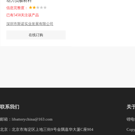
动力负极材料
信息完整度：
已有5458关注该产品
深圳市斯诺实业发展有限公司
在线订购
联系我们
关
邮箱：libatterychina@163.com
锂电中
北京：北京市海淀区上地三街9号金隅嘉华大厦C座904
Co