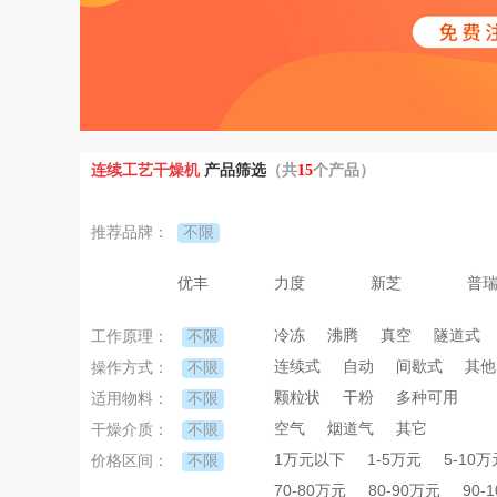
连续工艺干燥机
产品筛选
（共
15
个产品）
不限
推荐品牌：
优丰
力度
新芝
普
冷冻
沸腾
真空
隧道式
不限
工作原理：
连续式
自动
间歇式
其他
不限
操作方式：
颗粒状
干粉
多种可用
不限
适用物料：
空气
烟道气
其它
不限
干燥介质：
1万元以下
1-5万元
5-10万
不限
价格区间：
70-80万元
80-90万元
90-