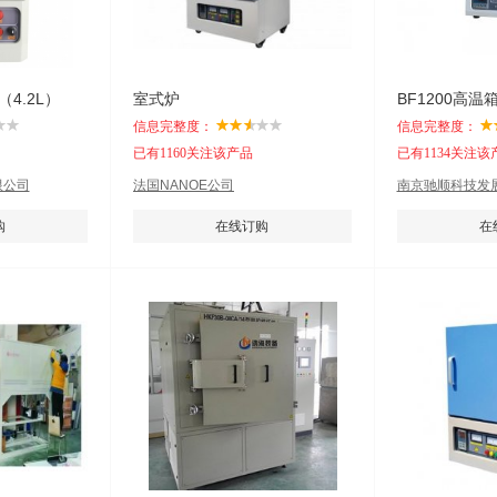
（4.2L）
室式炉
BF1200高温
信息完整度：
信息完整度：
已有1160关注该产品
已有1134关注该
限公司
法国NANOE公司
南京驰顺科技发
购
在线订购
在