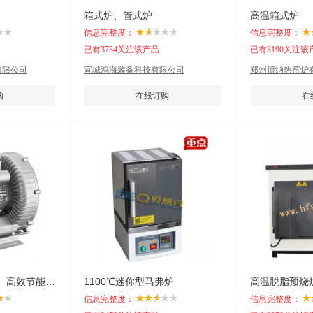
箱式炉、管式炉
高温箱式炉
信息完整度：
信息完整度：
已有3734关注该产品
已有3190关注该
有限公司
宣城鸿海装备科技有限公司
郑州博纳热窑炉
购
在线订购
在
恩策（喷然煅烧炉）高效节能鼓风机
1100℃迷你型马弗炉
高温脱脂预烧
信息完整度：
信息完整度：