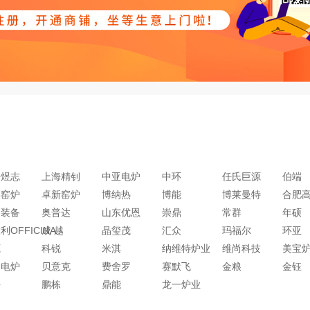
海煜志
上海精钊
中亚电炉
中环
任氏巨源
伯端
熔窑炉
卓新窑炉
博纳热
博能
博莱曼特
合肥
拓装备
奥普达
山东优恩
崇鼎
常群
年硕
利OFFICINA
成 越
晶玺茂
汇众
玛福尔
环亚
源
科锐
米淇
纳维特炉业
维尚科技
美宝
捷电炉
贝意克
费舍罗
赛默飞
金粮
金钰
海
鹏栋
鼎能
龙一炉业