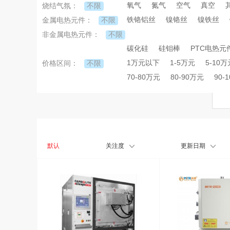
氧气
氮气
空气
真空
不限
烧结气氛：
铁铬铝丝
镍铬丝
镍铁丝
不限
金属电热元件：
不限
非金属电热元件：
碳化硅
硅钼棒
PTC电热元
1万元以下
1-5万元
5-10万
不限
价格区间：
70-80万元
80-90万元
90-
默认
关注度
更新日期