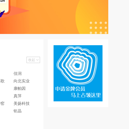
收起
佳润
高歌
向北实业
康帕因
真萍
炉窑
美扬科技
钜晶