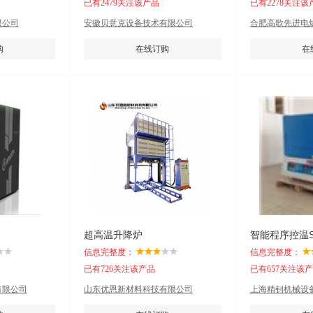
已有2479关注该产品
已有2278关注该
限公司
安徽贝意克设备技术有限公司
合肥高歌先进电
购
在线订购
在
超高温升降炉
智能程序控温S
信息完整度：
信息完整度：
已有726关注该产品
已有657关注该
有限公司
山东优恩新材料科技有限公司
上海精钊机械设