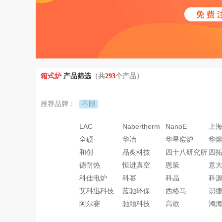
箱式炉
产品筛选
（共
293
个产品）
不限
推荐品牌：
LAC
Nabertherm
NanoE
上
全硕
华冶
华星窑炉
华
和创
品炙科技
四十八研究所
四
德耐热
恒进真空
恩策
意大
科佳电炉
科幂
科晶
科
艾科迅科技
蓝驰环保
西格马
识
阿尔赛
驰顺科技
高歌
鸿