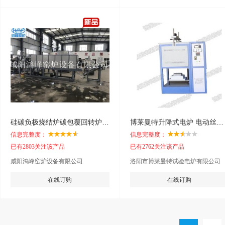
硅碳负极烧结炉碳包覆回转炉用于硅负极制备
博莱曼特升降式电炉 电动丝杠升降炉
信息完整度：
信息完整度：
已有2803关注该产品
已有2762关注该产品
咸阳鸿峰窑炉设备有限公司
洛阳市博莱曼特试验电炉有限公司
在线订购
在线订购