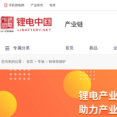
手机锂电网
产业研究
智库
产业链
专属分类
首页
新品
您当前的位置：
首页
>
专场
>
粉体焙烧炉