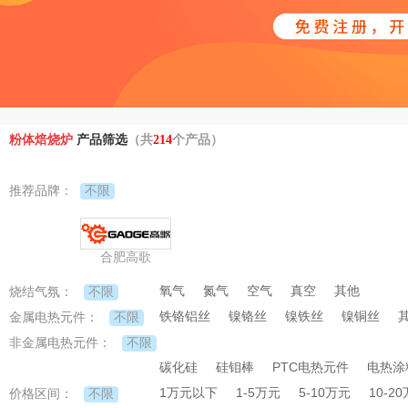
粉体焙烧炉
产品筛选
（共
214
个产品）
不限
推荐品牌：
合肥高歌
氧气
氮气
空气
真空
其他
不限
烧结气氛：
铁铬铝丝
镍铬丝
镍铁丝
镍铜丝
不限
金属电热元件：
不限
非金属电热元件：
碳化硅
硅钼棒
PTC电热元件
电热涂
1万元以下
1-5万元
5-10万元
10-2
不限
价格区间：