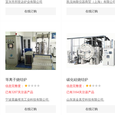
宜兴市邦世达炉业有限公司
凯戈纳斯仪器商贸（上海）有限公
在线订购
在线订购
等离子烧结炉
碳化硅烧结炉
信息完整度：
信息完整度：
已有3207关注该产品
已有3164关注该产品
宁波晨鑫维克工业科技有限公司.
山东派金真空科技有限公司.
在线订购
在线订购