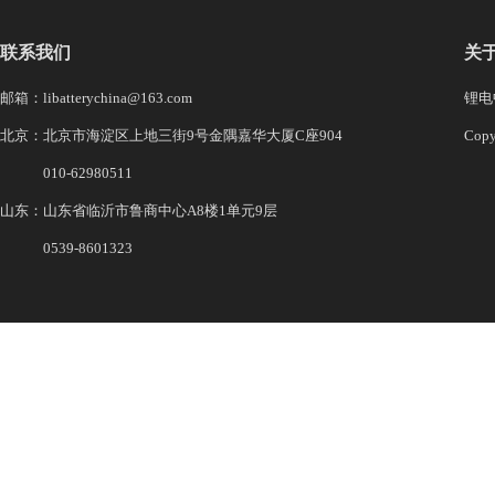
联系我们
关
邮箱：libatterychina@163.com
锂电中
北京：北京市海淀区上地三街9号金隅嘉华大厦C座904
Co
010-62980511
山东：山东省临沂市鲁商中心A8楼1单元9层
0539-8601323