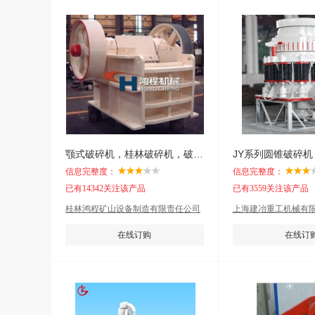
颚式破碎机，桂林破碎机，破碎设备，粉碎设备
JY系列圆锥破碎机
信息完整度：
信息完整度：
已有14342关注该产品
已有3559关注该产品
桂林鸿程矿山设备制造有限责任公司
上海建冶重工机械有
在线订购
在线订