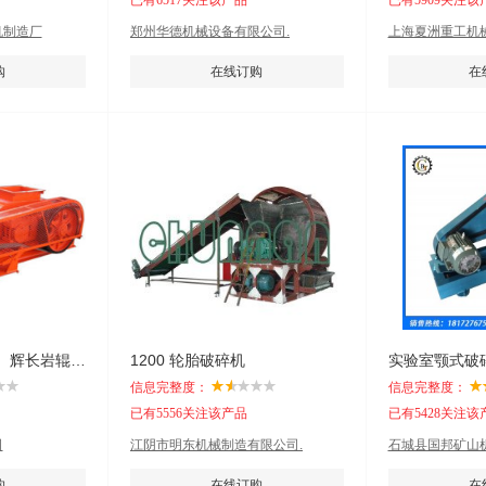
已有6517关注该产品
已有5909关注该
机制造厂
郑州华德机械设备有限公司.
上海夏洲重工机械
购
在线订购
在
辉长岩辊式破碎机、辉长岩辊式破、辉长岩高效辊式破碎机
1200 轮胎破碎机
信息完整度：
信息完整度：
已有5556关注该产品
已有5428关注该
司
江阴市明东机械制造有限公司.
石城县国邦矿山
购
在线订购
在