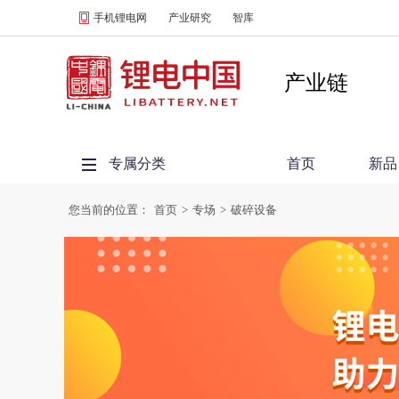
手机锂电网
产业研究
智库
产业链
专属分类
首页
新品
您当前的位置：
首页
>
专场
>
破碎设备