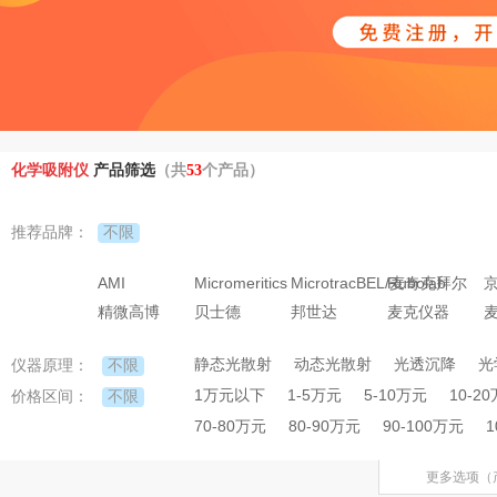
化学吸附仪
产品筛选
（共
53
个产品）
不限
推荐品牌：
AMI
Micromeritics
MicrotracBEL/麦奇克拜尔
Rubolab
精微高博
贝士德
邦世达
麦克仪器
麦
静态光散射
动态光散射
光透沉降
光
不限
仪器原理：
1万元以下
1-5万元
5-10万元
10-2
不限
价格区间：
70-80万元
80-90万元
90-100万元
1
更多选项（