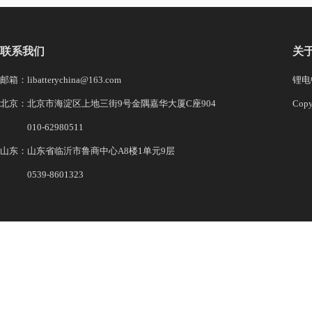
联系我们
关
邮箱：libatterychina@163.com
锂电中
北京：北京市海淀区上地三街9号金隅嘉华大厦C座904
Co
010-62980511
山东：山东省临沂市鲁商中心A8楼1单元9层
0539-8601323