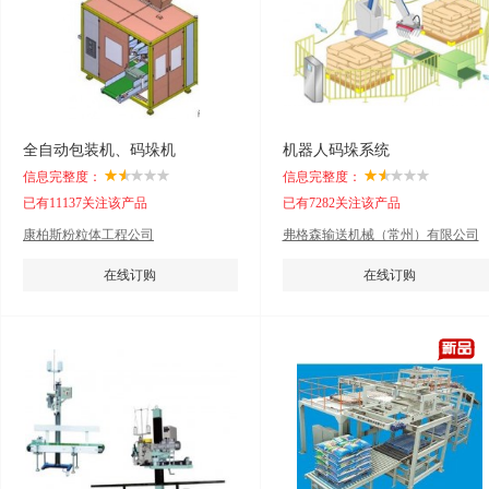
全自动包装机、码垛机
机器人码垛系统
信息完整度：
信息完整度：
已有11137关注该产品
已有7282关注该产品
康柏斯粉粒体工程公司
弗格森输送机械（常州）有限公司
在线订购
在线订购