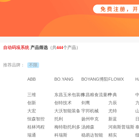
自动码垛系统
产品筛选
（共
444
个产品）
不限
推荐品牌：
ABB
BO.YANG
BOYANG博阳
FLOWX
H
三维
东昌玉米包装秤
东昌粮食流量秤
中典
创新
创特技术
剑鹰
力辰
大宏
大沃智能装备
宇邦机械
尤特
恒森智控
托利
扬州申克
新蓝
桂林鸿程
梅特勒托利多
汤姆森
河南斯普瑞斯
瑞通
科瑞斯
稳易达智能
精实