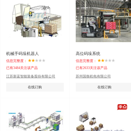
机械手码垛机器人
高位码垛系统
信息完整度：
信息完整度：
已有3484关注该产品
已有2633关注该产品
江苏新蓝智能装备股份有限公司
苏州国衡机电有限公司
在线订购
在线订购