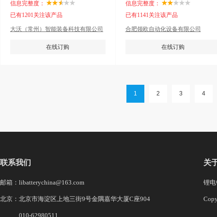
信息完整度：
信息完整度：
已有1201关注该产品
已有1141关注该产品
大沃（常州）智能装备科技有限公司
合肥领欧自动化设备有限公司
在线订购
在线订购
1
2
3
4
联系我们
关
邮箱：libatterychina@163.com
锂电中
北京：北京市海淀区上地三街9号金隅嘉华大厦C座904
Co
010-62980511