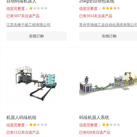
自动码垛机器人
25kg全自动包装线
信息完整度：
信息完整度：
已有5057关注该产品
已有1614关注该产品
江苏先锋干燥工程有限公司
常州市海德工业自动化系统有限公
在线订购
在线订购
机器人码垛机组
码垛机器人系统
信息完整度：
信息完整度：
已有1122关注该产品
已有928关注该产品