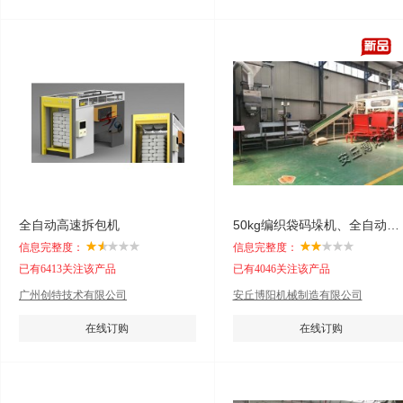
全自动高速拆包机
50kg编织袋码垛机、全自动包装码垛机
信息完整度：
信息完整度：
已有6413关注该产品
已有4046关注该产品
广州创特技术有限公司
安丘博阳机械制造有限公司
在线订购
在线订购