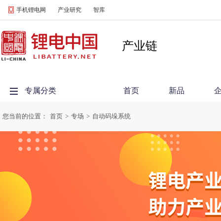
手机锂电网
产业研究
智库
产业链
专属分类
首页
新品
您当前的位置：
首页
>
专场
>
自动码垛系统