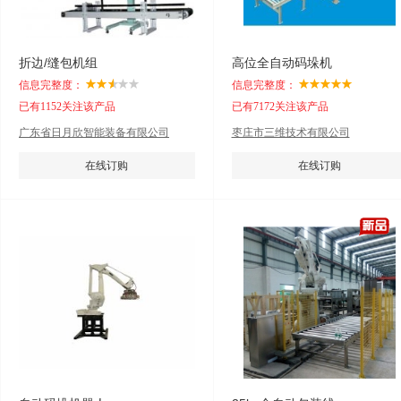
折边/缝包机组
高位全自动码垛机
信息完整度：
信息完整度：
已有1152关注该产品
已有7172关注该产品
广东省日月欣智能装备有限公司
枣庄市三维技术有限公司
在线订购
在线订购