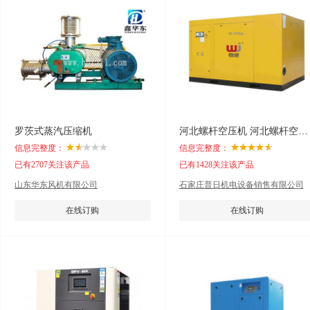
罗茨式蒸汽压缩机
河北螺杆空压机 河北螺杆空压机维修保养
信息完整度：
信息完整度：
已有2707关注该产品
已有1428关注该产品
山东华东风机有限公司
石家庄普日机电设备销售有限公司
在线订购
在线订购