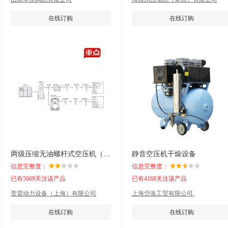
在线订购
在线订购
两级压缩无油螺杆式空压机（水冷型）
静音空压机干燥设备
信息完整度：
信息完整度：
已有5669关注该产品
已有4168关注该产品
贵雷动力设备（上海）有限公司
上海岱洛工贸有限公司.
在线订购
在线订购