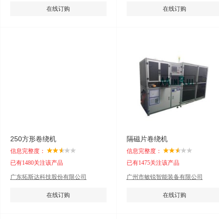
在线订购
在线订购
250方形卷绕机
隔磁片卷绕机
信息完整度：
信息完整度：
已有1480关注该产品
已有1475关注该产品
广东拓斯达科技股份有限公司
广州市敏锐智能装备有限公司
在线订购
在线订购