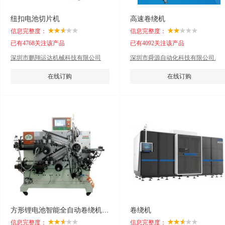
纽扣电池切片机
高速卷绕机
信息完整度：
信息完整度：
已有4768关注该产品
已有4092关注该产品
深圳市鹏翔运达机械科技有限公司
深圳市舜源自动化科技有限公司.
在线订购
在线订购
方形锂电池智能全自动卷绕机 HMZJ-406 OJ
卷绕机
信息完整度：
信息完整度：