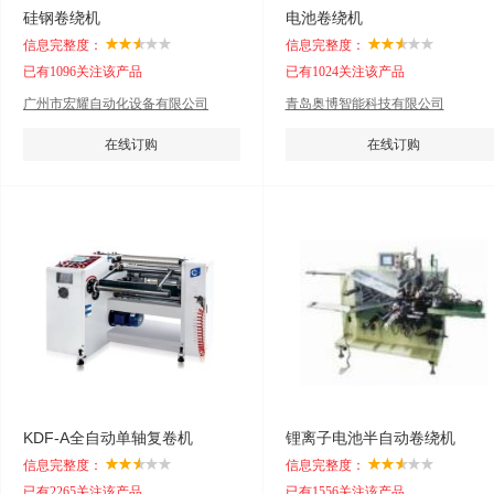
硅钢卷绕机
电池卷绕机
信息完整度：
信息完整度：
已有1096关注该产品
已有1024关注该产品
广州市宏耀自动化设备有限公司
青岛奥博智能科技有限公司
在线订购
在线订购
KDF-A全自动单轴复卷机
锂离子电池半自动卷绕机
信息完整度：
信息完整度：
已有2265关注该产品
已有1556关注该产品