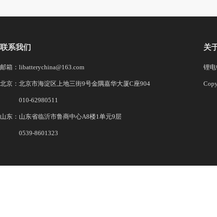
联系我们
关
邮箱：libatterychina@163.com
锂电中
北京：北京市海淀区上地三街9号金隅嘉华大厦C座904
Co
010-62980511
山东：山东省临沂市鲁商中心A8楼1单元9层
0539-8601323