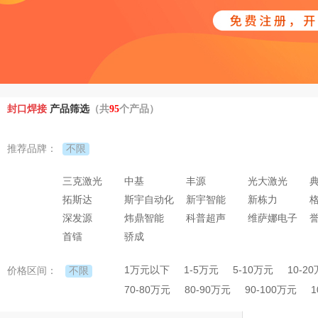
封口焊接
产品筛选
（共
95
个产品）
不限
推荐品牌：
三克激光
中基
丰源
光大激光
拓斯达
斯宇自动化
新宇智能
新栋力
深发源
炜鼎智能
科普超声
维萨娜电子
首镭
骄成
1万元以下
1-5万元
5-10万元
10-2
不限
价格区间：
70-80万元
80-90万元
90-100万元
1