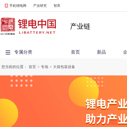
手机锂电网
产业研究
智库
产业链
专属分类
首页
新品
您当前的位置：
首页
>
专场
>
大袋包装设备