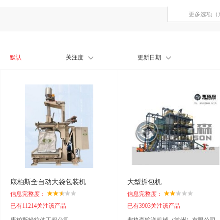
更多选项（
默认
关注度
更新日期
康柏斯全自动大袋包装机
大型拆包机
信息完整度：
信息完整度：
已有11214关注该产品
已有3903关注该产品