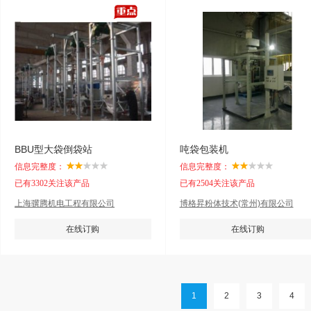
BBU型大袋倒袋站
吨袋包装机
信息完整度：
信息完整度：
已有3302关注该产品
已有2504关注该产品
上海骥腾机电工程有限公司
博格昇粉体技术(常州)有限公司
在线订购
在线订购
1
2
3
4