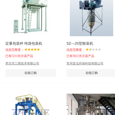
定量包装秤 吨袋包装机
SZ—25型散装机
信息完整度：
信息完整度：
已有5233关注该产品
已有3822关注该产品
枣庄市三维技术有限公司
常州亚泓环保科技有限公司
在线订购
在线订购