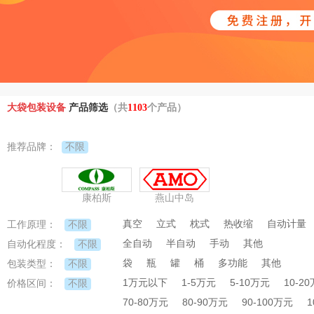
大袋包装设备
产品筛选
（共
1103
个产品）
不限
推荐品牌：
康柏斯
燕山中岛
真空
立式
枕式
热收缩
自动计量
不限
工作原理：
全自动
半自动
手动
其他
不限
自动化程度：
袋
瓶
罐
桶
多功能
其他
不限
包装类型：
1万元以下
1-5万元
5-10万元
10-2
不限
价格区间：
70-80万元
80-90万元
90-100万元
1