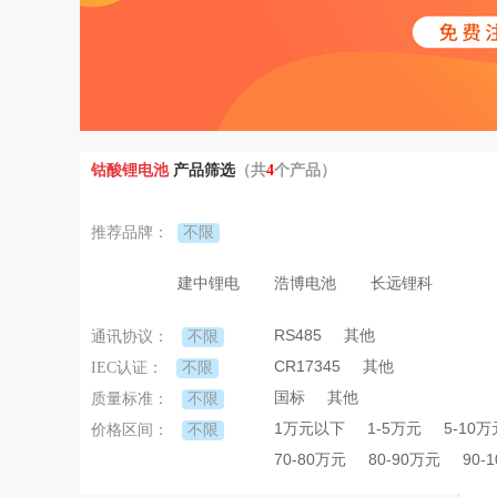
钴酸锂电池
产品筛选
（共
4
个产品）
不限
推荐品牌：
建中锂电
浩博电池
长远锂科
RS485
其他
不限
通讯协议：
CR17345
其他
不限
IEC认证：
国标
其他
不限
质量标准：
1万元以下
1-5万元
5-10万
不限
价格区间：
70-80万元
80-90万元
90-