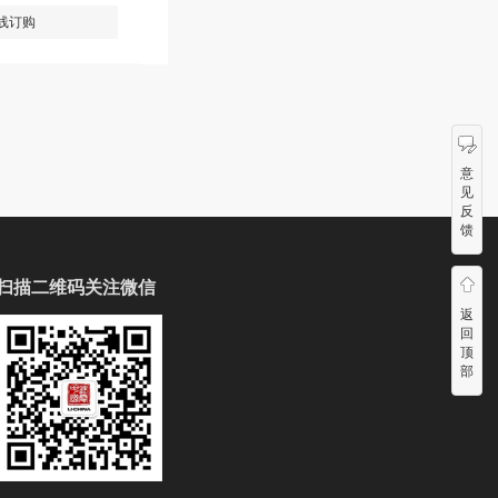
线订购
意
见
反
馈
扫描二维码关注微信
返
回
顶
部